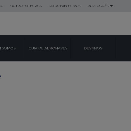
CO
OUTROS SITES ACS
JATOS EXECUTIVOS
PORTUGUÊS
 SOMOS
GUIA DE AERONAVES
DESTINOS
e