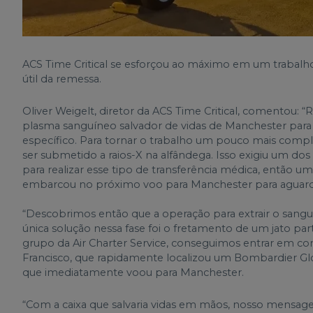
ACS Time Critical se esforçou ao máximo em um trabalho
útil da remessa.
Oliver Weigelt, diretor da ACS Time Critical, comentou:
plasma sanguíneo salvador de vidas de Manchester para
específico. Para tornar o trabalho um pouco mais compl
ser submetido a raios-X na alfândega. Isso exigiu um do
para realizar esse tipo de transferência médica, então
embarcou no próximo voo para Manchester para aguardar 
“Descobrimos então que a operação para extrair o sang
única solução nessa fase foi o fretamento de um jato pa
grupo da Air Charter Service, conseguimos entrar em cont
Francisco, que rapidamente localizou um Bombardier Glo
que imediatamente voou para Manchester.
“Com a caixa que salvaria vidas em mãos, nosso mensage