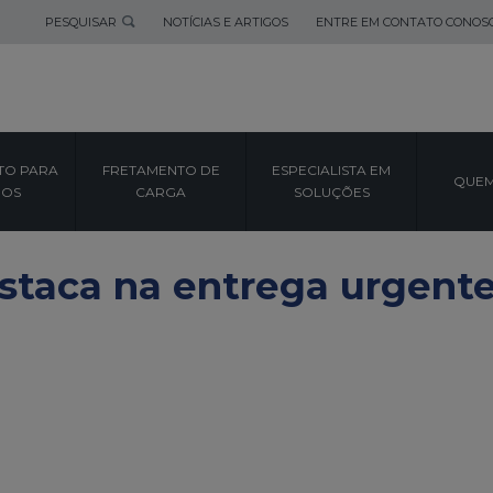
PESQUISAR
NOTÍCIAS E ARTIGOS
ENTRE EM CONTATO CONOS
TO PARA
FRETAMENTO DE
ESPECIALISTA EM
QUEM
POS
CARGA
SOLUÇÕES
estaca na entrega urgent