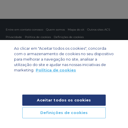
Entre em contato conosco
Quem somos
Mapa do sit
Outros sites ACS
Privacidade
Política de cookies
Definições de cookies
Fretamento aéreo
Fretamento para grupos
Fretamento de carga
Ao clicar em "Aceitar todos os cookies", concorda
Guia de aeronaves
com o armazenamento de cookies no seu dispositivo
para melhorar a navegação no site, analisar a
Private Charter App
utilização do site e ajudar nas nossas iniciativas de
marketing.
Política de cookies
Aceitar todos os cookies
© 2026 Air Charter Service | Rua Funchal, 411 5 andar sala 13, Vila
Olimpia, Sao Paulo-SP Brasil, CEP 04551-060, Brazil, South America |
Chárter Privado +55 1135860500 | Chárter de Carga +55 1140821150 |
Definições de cookies
Chárter para Grupos +55 1140821140