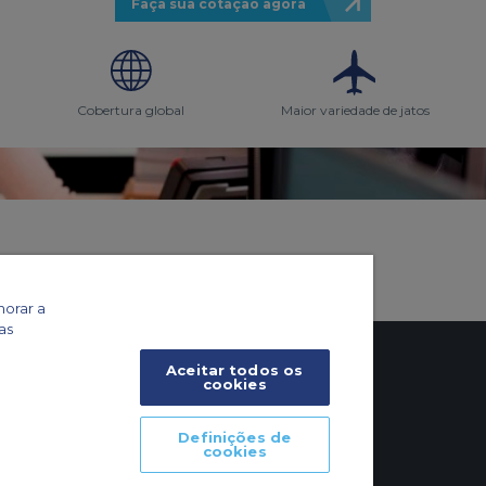
Faça sua cotação agora
Cobertura global
Maior variedade de jatos
o
horar a
as
Aceitar todos os
cookies
Definições de
cookies
eronaves