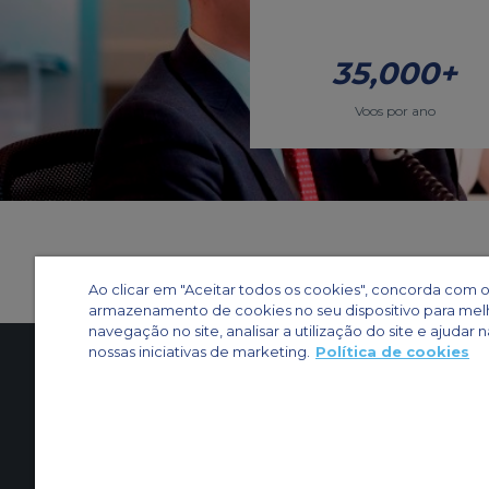
35,000+
Voos por ano
Ao clicar em "Aceitar todos os cookies", concorda com 
armazenamento de cookies no seu dispositivo para mel
navegação no site, analisar a utilização do site e ajudar n
nossas iniciativas de marketing.
Política de cookies
Entre em contato conosco
Quem somos
Mapa do sit
Outros sites ACS
Privacidade
Política de cookies
Definições de cookies
Fretamento aéreo
Fretamento para grupos
Fretamento de carga
Guia de a