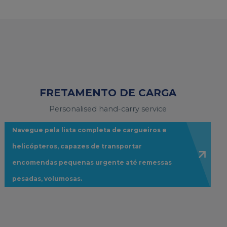
FRETAMENTO DE CARGA
Personalised hand-carry service
Navegue pela lista completa de cargueiros e
helicópteros, capazes de transportar
encomendas pequenas urgente até remessas
pesadas, volumosas.