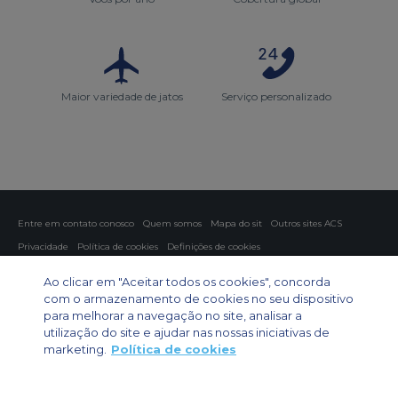
Maior variedade de jatos
Serviço personalizado
Entre em contato conosco
Quem somos
Mapa do sit
Outros sites ACS
Privacidade
Política de cookies
Definições de cookies
Fretamento aéreo
Fretamento para grupos
Fretamento de carga
Ao clicar em "Aceitar todos os cookies", concorda
Guia de aeronaves
com o armazenamento de cookies no seu dispositivo
para melhorar a navegação no site, analisar a
Private Charter App
utilização do site e ajudar nas nossas iniciativas de
marketing.
Política de cookies