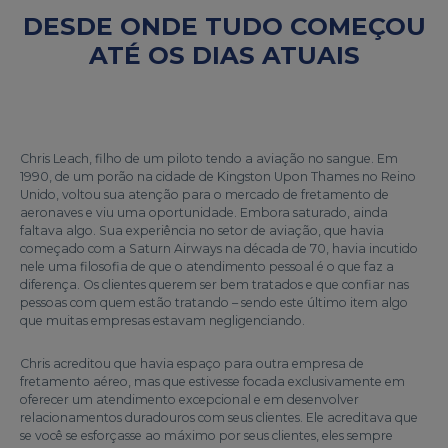
DESDE ONDE TUDO COMEÇOU
ATÉ OS DIAS ATUAIS
Chris Leach, filho de um piloto tendo a aviação no sangue. Em
1990, de um porão na cidade de Kingston Upon Thames no Reino
Unido, voltou sua atenção para o mercado de fretamento de
aeronaves e viu uma oportunidade. Embora saturado, ainda
faltava algo. Sua experiência no setor de aviação, que havia
começado com a Saturn Airways na década de 70, havia incutido
nele uma filosofia de que o atendimento pessoal é o que faz a
diferença. Os clientes querem ser bem tratados e que confiar nas
pessoas com quem estão tratando – sendo este último item algo
que muitas empresas estavam negligenciando.
Chris acreditou que havia espaço para outra empresa de
fretamento aéreo, mas que estivesse focada exclusivamente em
oferecer um atendimento excepcional e em desenvolver
relacionamentos duradouros com seus clientes. Ele acreditava que
se você se esforçasse ao máximo por seus clientes, eles sempre