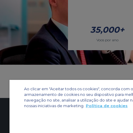
35,000+
Voos por ano
Ao clicar em "Aceitar todos os cookies", concorda com 
armazenamento de cookies no seu dispositivo para mel
navegação no site, analisar a utilização do site e ajudar n
nossas iniciativas de marketing.
Política de cookies
Entre em contato conosco
Quem somos
Mapa do sit
Outros sites ACS
Privacidade
Política de cookies
Definições de cookies