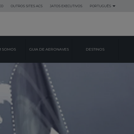
CO
OUTROS SITES ACS
JATOS EXECUTIVOS
PORTUGUÊS
 SOMOS
GUIA DE AERONAVES
DESTINOS