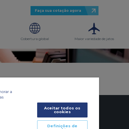
Faça sua cotação agora
Cobertura global
Maior variedade de jatos
o
horar a
as
Aceitar todos os
cookies
Definições de