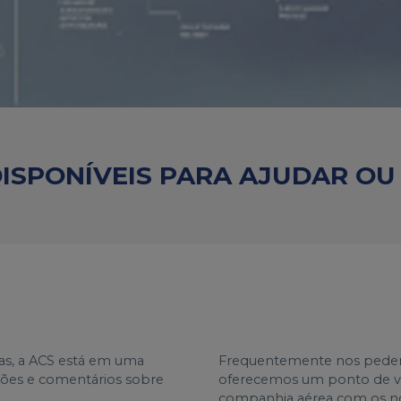
ISPONÍVEIS PARA AJUDAR O
as, a ACS está em uma
Frequentemente nos pedem p
ações e comentários sobre
oferecemos um ponto de vi
companhia aérea com os no