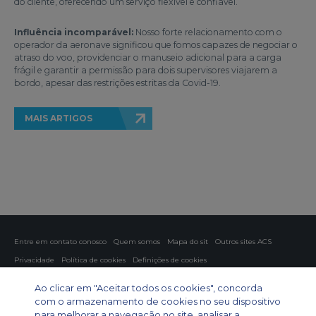
do cliente, oferecendo um serviço flexível e confiável.
Influência incomparável:
Nosso forte relacionamento com o
operador da aeronave significou que fomos capazes de negociar o
atraso do voo, providenciar o manuseio adicional para a carga
frágil e garantir a permissão para dois supervisores viajarem a
bordo, apesar das restrições estritas da Covid-19.
MAIS ARTIGOS
Entre em contato conosco
Quem somos
Mapa do sit
Outros sites ACS
Privacidade
Política de cookies
Definições de cookies
Fretamento aéreo
Fretamento para grupos
Fretamento de carga
Ao clicar em "Aceitar todos os cookies", concorda
Guia de aeronaves
com o armazenamento de cookies no seu dispositivo
para melhorar a navegação no site, analisar a