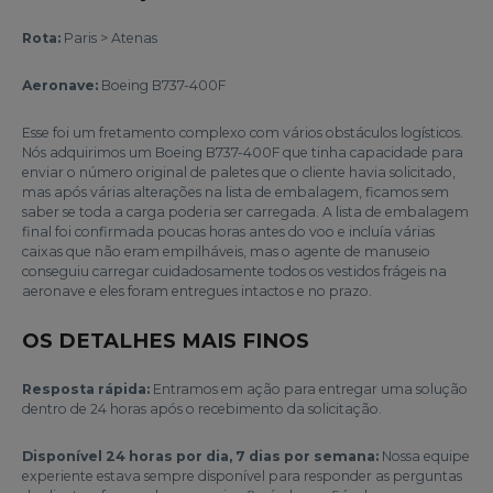
Rota:
Paris > Atenas
Aeronave:
Boeing B737-400F
Esse foi um fretamento complexo com vários obstáculos logísticos.
Nós adquirimos um Boeing B737-400F que tinha capacidade para
enviar o número original de paletes que o cliente havia solicitado,
mas após várias alterações na lista de embalagem, ficamos sem
saber se toda a carga poderia ser carregada. A lista de embalagem
final foi confirmada poucas horas antes do voo e incluía várias
caixas que não eram empilháveis, mas o agente de manuseio
conseguiu carregar cuidadosamente todos os vestidos frágeis na
aeronave e eles foram entregues intactos e no prazo.
OS DETALHES MAIS FINOS
Resposta rápida:
Entramos em ação para entregar uma solução
dentro de 24 horas após o recebimento da solicitação.
Disponível 24 horas por dia, 7 dias por semana:
Nossa equipe
experiente estava sempre disponível para responder as perguntas