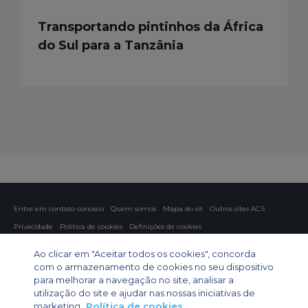
Transportando pintinhos da África
do Sul para a Tanzânia
Entre em contato conosco
Quem somos
Mapa do sit
Outros sites ACS
Privacidade
Política de cookies
Definições de cookies
Fretamento aéreo
Fretamento para grupos
Fretamento de carga
Ao clicar em "Aceitar todos os cookies", concorda
Guia de aeronaves
com o armazenamento de cookies no seu dispositivo
para melhorar a navegação no site, analisar a
Private Charter App
utilização do site e ajudar nas nossas iniciativas de
marketing.
Política de cookies