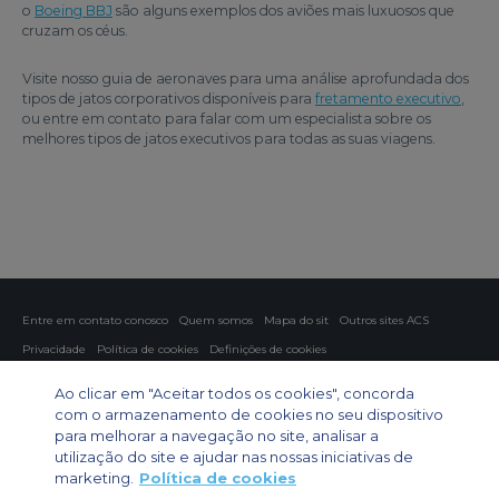
o
Boeing BBJ
são alguns exemplos dos aviões mais luxuosos que
cruzam os céus.
Visite nosso guia de aeronaves para uma análise aprofundada dos
tipos de jatos corporativos disponíveis para
fretamento executivo
,
ou entre em contato para falar com um especialista sobre os
melhores tipos de jatos executivos para todas as suas viagens.
Entre em contato conosco
Quem somos
Mapa do sit
Outros sites ACS
Privacidade
Política de cookies
Definições de cookies
Fretamento aéreo
Fretamento para grupos
Fretamento de carga
Ao clicar em "Aceitar todos os cookies", concorda
Guia de aeronaves
com o armazenamento de cookies no seu dispositivo
para melhorar a navegação no site, analisar a
Private Charter App
utilização do site e ajudar nas nossas iniciativas de
marketing.
Política de cookies