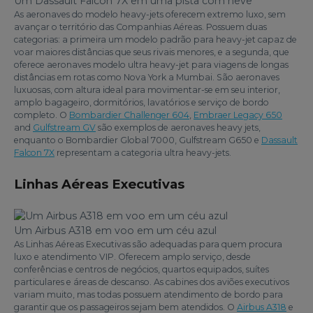
Um Dassault Falcon 7X em uma pista com neve
As aeronaves do modelo heavy-jets oferecem extremo luxo, sem
avançar o território das Companhias Aéreas. Possuem duas
categorias: a primeira um modelo padrão para heavy-jet capaz de
voar maiores distâncias que seus rivais menores, e a segunda, que
oferece aeronaves modelo ultra heavy-jet para viagens de longas
distâncias em rotas como Nova York a Mumbai. São aeronaves
luxuosas, com altura ideal para movimentar-se em seu interior,
amplo bagageiro, dormitórios, lavatórios e serviço de bordo
completo. O
Bombardier Challenger 604
,
Embraer Legacy 650
and
Gulfstream GV
são exemplos de aeronaves heavy jets,
enquanto o Bombardier Global 7000, Gulfstream G650 e
Dassault
Falcon 7X
representam a categoria ultra heavy-jets.
Linhas Aéreas Executivas
Um Airbus A318 em voo em um céu azul
As Linhas Aéreas Executivas são adequadas para quem procura
luxo e atendimento VIP. Oferecem amplo serviço, desde
conferências e centros de negócios, quartos equipados, suítes
particulares e áreas de descanso. As cabines dos aviões executivos
variam muito, mas todas possuem atendimento de bordo para
garantir que os passageiros sejam bem atendidos. O
Airbus A318
e