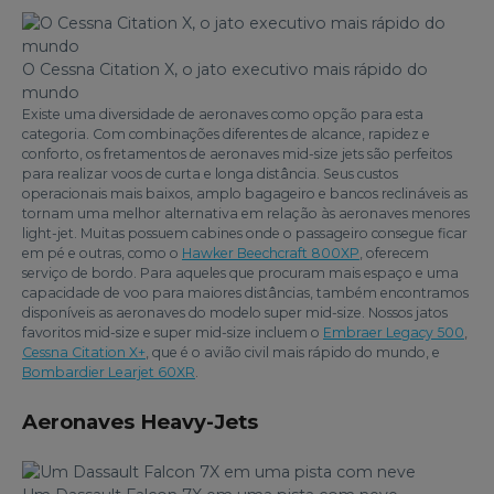
O Cessna Citation X, o jato executivo mais rápido do
mundo
Existe uma diversidade de aeronaves como opção para esta
categoria. Com combinações diferentes de alcance, rapidez e
conforto, os fretamentos de aeronaves mid-size jets são perfeitos
para realizar voos de curta e longa distância. Seus custos
operacionais mais baixos, amplo bagageiro e bancos reclináveis as
tornam uma melhor alternativa em relação às aeronaves menores
light-jet. Muitas possuem cabines onde o passageiro consegue ficar
em pé e outras, como o
Hawker Beechcraft 800XP
, oferecem
serviço de bordo. Para aqueles que procuram mais espaço e uma
capacidade de voo para maiores distâncias, também encontramos
disponíveis as aeronaves do modelo super mid-size. Nossos jatos
favoritos mid-size e super mid-size incluem o
Embraer Legacy 500
,
Cessna Citation X+
, que é o avião civil mais rápido do mundo, e
Bombardier Learjet 60XR
.
Aeronaves Heavy-Jets