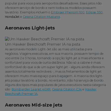
popular para voos para aeroportos desafiadores. Esses jatos não
oferecem serviço de bordo e nem todos os modelos possuem
lavatório. Exemplos incluem o
Embraer Phenom 100
,
Eclipse 550
,
HondaJet
e
Cessna Citation Mustang
.
Aeronaves Light-jets
Um Hawker Beechcraft Premier IA na pista
As aeronaves modelo Light-Jet são as mais utilizadas para
negócios. Viagens executivas, em sua maioria, possuem tempo de
voo entre 2 e 3 horas, tornando a opção light-jet a mais eficiente e
confortável para voos de curta distância. Não só a cabine é mais
confortável do que a de um super light-jet - alguns ainda oferecem
assentos totalmente reclináveis -, mas os fretamentos de light-jet
oferecem muito mais espaço para bagagem. A maioria dos light-
jets possui lavatório a bordo, no entanto, não há serviço de bordo.
Alguns dos tipos mais populares de jatos executivos nesta categoria
são:
Bombardier Learjet 40XR
,
Cessna Citation CJ4
e
Hawker
Beechcraft Premier 1A
.
Aeronaves Mid-size jets