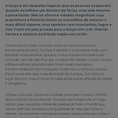
A Suíça é um daqueles lugares que as pessoas esquecem
quando escolhem um destino de férias, mas vale mesmo
a pena visitar. Não só oferece cidades magníficas cuja
arquitetura e história fazem as maravilhas de mesmo o
mais difícil viajante, mas também tem montanhas, lagos e
rios. Frete um jato privado para a Suíça com a Air Charter
Service e explore está linda região em estilo.
Conhecida em todo o mundo como um centro financeiro
extremamente ativo, Zurique é também uma cidade linda, com
estradas rurais estreitas, igrejas e muita arquitetura tradicional.
Contudo, isso não significa que Zurique não integre o novo, muitos
edifícios velhos e abandonados foram reaproveitados e
transformados em acomodações modernas ou centros culturais.
Para ir para este lado mais descolado de Zurique, Zuri-Este é o
lugar da hora, mas uma caminhada pelas partes antigas da cidade
é obrigatório.
Chique e luxuosa, Geneva é a cidade para quem busca o melhor
que a vida tem para oferecer. Situada nas margens de um lago
alpino, suas ruas estão cheias de pessoas de todo o mundo que
vieram disfrutar a excepcional qualidade de vida que Geneva
oferece. Vai encontrar imensas butiques e restaurantes por toda a