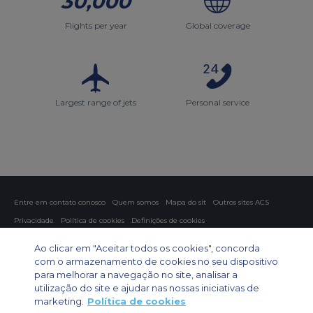
30,000
Flights per year
Global coverage
Largest range of jets
Personal service
Entre em contato conosco
Quem somos
Mapa do sit
Outros sites ACS
Privacidade
Política de cookies
Definições de cookies
Fretamento aéreo
Fretamento para grupos
Fretamento de carga
Ao clicar em "Aceitar todos os cookies", concorda
Guia de aeronaves
com o armazenamento de cookies no seu dispositivo
para melhorar a navegação no site, analisar a
Private Charter App
utilização do site e ajudar nas nossas iniciativas de
marketing.
Política de cookies