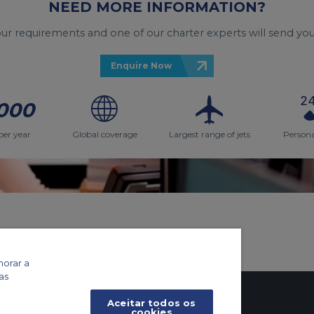
NEED MORE INFORMATION?
your requirements and one of our charter experts will send you
Enquire Now
000
per year
Global coverage
Largest range of jets
Persona
o
horar a
as
Aceitar todos os
cookies