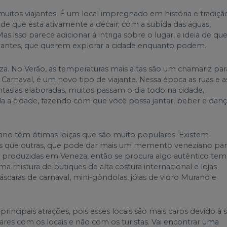
muitos viajantes. É um local impregnado em história e tradiçã
que está ativamente a decair; com a subida das águas,
s isso parece adicionar á intriga sobre o lugar, a ideia de que
iajantes, que querem explorar a cidade enquanto podem.
za. No Verão, as temperaturas mais altas são um chamariz par
arnaval, é um novo tipo de viajante. Nessa época as ruas e a
tasias elaboradas, muitos passam o dia todo na cidade,
oda a cidade, fazendo com que você possa jantar, beber e danç
rano têm ótimas loiças que são muito populares. Existem
ras que outras, que pode dar mais um memento veneziano par
o produzidas em Veneza, então se procura algo autêntico tem
a mistura de butiques de alta costura internacional e lojas
áscaras de carnaval, mini-gôndolas, jóias de vidro Murano e
principais atrações, pois esses locais são mais caros devido à 
ares com os locais e não com os turistas. Vai encontrar uma