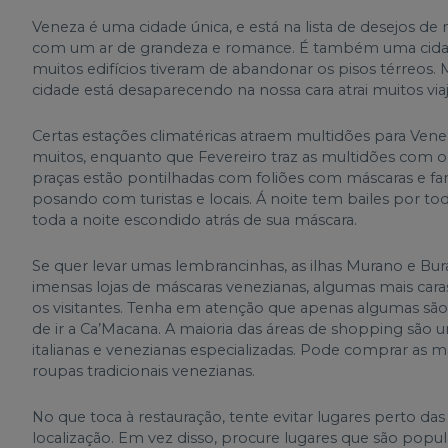
Veneza é uma cidade única, e está na lista de desejos de 
com um ar de grandeza e romance. É também uma cidade 
muitos edifícios tiveram de abandonar os pisos térreos. Ma
cidade está desaparecendo na nossa cara atrai muitos v
Certas estações climatéricas atraem multidões para Vene
muitos, enquanto que Fevereiro traz as multidões com o C
praças estão pontilhadas com foliões com máscaras e fan
posando com turistas e locais. Á noite tem bailes por t
toda a noite escondido atrás de sua máscara.
Se quer levar umas lembrancinhas, as ilhas Murano e Bu
imensas lojas de máscaras venezianas, algumas mais ca
os visitantes. Tenha em atenção que apenas algumas sã
de ir a Ca’Macana. A maioria das áreas de shopping são um
italianas e venezianas especializadas. Pode comprar as m
roupas tradicionais venezianas.
No que toca à restauração, tente evitar lugares perto das 
localização. Em vez disso, procure lugares que são popul