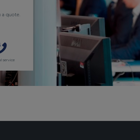
 a quote.
l service