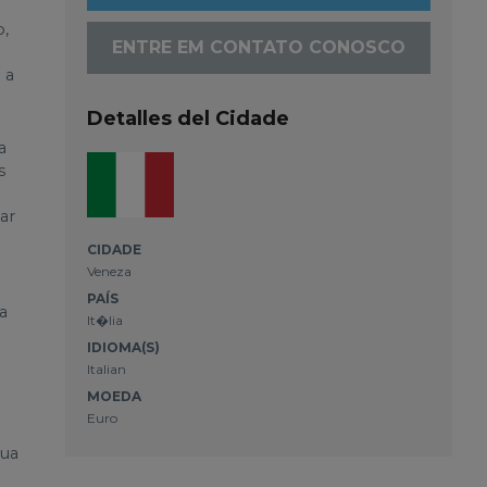
o,
ENTRE EM CONTATO CONOSCO
 a
Detalles del Cidade
a
s
ar
CIDADE
Veneza
PAÍS
a
It�lia
IDIOMA(S)
Italian
MOEDA
Euro
sua