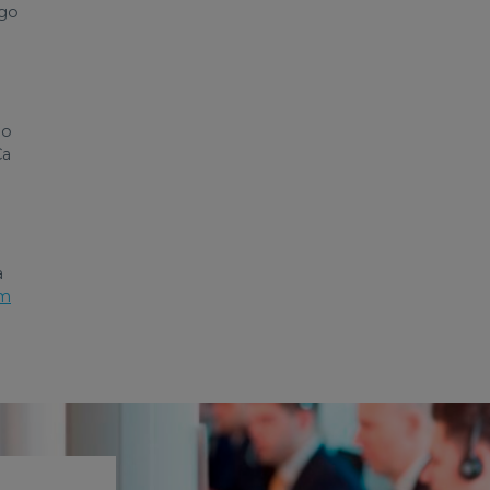
lgo
ão
Ca
a
um