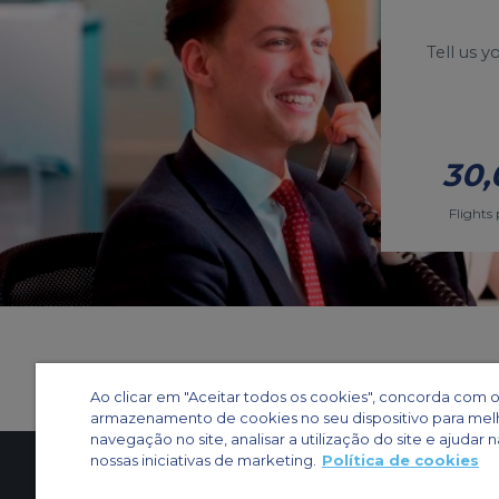
Tell us 
30,
Flights 
Ao clicar em "Aceitar todos os cookies", concorda com 
armazenamento de cookies no seu dispositivo para mel
navegação no site, analisar a utilização do site e ajudar n
nossas iniciativas de marketing.
Política de cookies