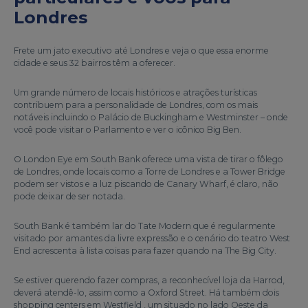
Londres
Frete um jato executivo até Londres e veja o que essa enorme
cidade e seus 32 bairros têm a oferecer.
Um grande número de locais históricos e atrações turísticas
contribuem para a personalidade de Londres, com os mais
notáveis incluindo o Palácio de Buckingham e Westminster – onde
você pode visitar o Parlamento e ver o icônico Big Ben.
O London Eye em South Bank oferece uma vista de tirar o fôlego
de Londres, onde locais como a Torre de Londres e a Tower Bridge
podem ser vistos e a luz piscando de Canary Wharf, é claro, não
pode deixar de ser notada.
South Bank é também lar do Tate Modern que é regularmente
visitado por amantes da livre expressão e o cenário do teatro West
End acrescenta à lista coisas para fazer quando na The Big City.
Se estiver querendo fazer compras, a reconhecível loja da Harrod,
deverá atendê-lo, assim como a Oxford Street. Há também dois
shopping centers em Westfield , um situado no lado Oeste da