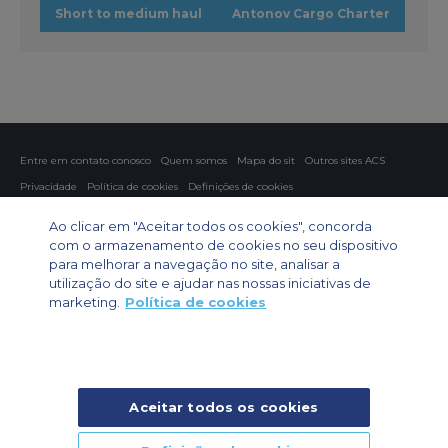
Short to medium haul
Antonov Cargo Charter
Entre em contato conosco
Quem somos
Mapa do sit
Outros sites ACS
Privacidade
Política de cookies
Definições de cookies
Fretamento aéreo
Fretamento para grupos
Fretamento de carga
Ao clicar em "Aceitar todos os cookies", concorda
Guia de aeronaves
com o armazenamento de cookies no seu dispositivo
para melhorar a navegação no site, analisar a
Private Charter App
utilização do site e ajudar nas nossas iniciativas de
marketing.
Política de cookies
Aceitar todos os cookies
© 2026 Air Charter Service | Rua Funchal, 411 5 andar sala 13, Vila
Olimpia, Sao Paulo-SP Brasil, CEP 04551-060, Brazil, South America |
Chárter Privado +55 1135860500 | Chárter de Carga +55 1140821150 |