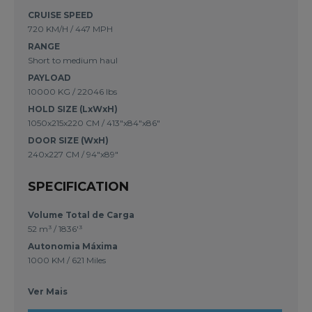
CRUISE SPEED
720 KM/H / 447 MPH
RANGE
Short to medium haul
PAYLOAD
10000 KG / 22046 lbs
HOLD SIZE (LxWxH)
1050x215x220 CM / 413"x84"x86"
DOOR SIZE (WxH)
240x227 CM / 94"x89"
SPECIFICATION
Volume Total de Carga
52 m³
/
1836'³
Autonomia Máxima
1000 KM
/
621 Miles
Ver Mais