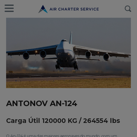
ANTONOV AN-124
Carga Útil 120000 KG / 264554 lbs
O An-124 é uma das maiores aeronaves do mundo, com um