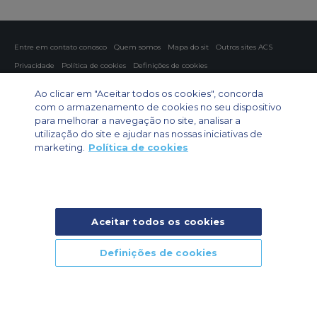
Entre em contato conosco
Quem somos
Mapa do sit
Outros sites ACS
Privacidade
Política de cookies
Definições de cookies
Fretamento aéreo
Fretamento para grupos
Fretamento de carga
Ao clicar em "Aceitar todos os cookies", concorda
Guia de aeronaves
com o armazenamento de cookies no seu dispositivo
para melhorar a navegação no site, analisar a
Private Charter App
utilização do site e ajudar nas nossas iniciativas de
marketing.
Política de cookies
Aceitar todos os cookies
© 2026 Air Charter Service | Rua Funchal, 411 5 andar sala 13, Vila
Olimpia, Sao Paulo-SP Brasil, CEP 04551-060, Brazil, South America |
Chárter Privado +55 1135860500 | Chárter de Carga +55 1140821150 |
Definições de cookies
Chárter para Grupos +55 1140821140
CHAMADA DE
CHAMADA DE
CONSULTE JÁ