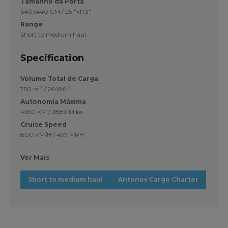
Tamanho da Porta
640x440 CM / 251"x173"
Range
Short to medium haul
Specification
Volume Total de Carga
750 m³ / 26486'³
Autonomia Máxima
4650 KM / 2889 Miles
Cruise Speed
800 KM/H / 497 MPH
Ver Mais
Short to medium haul
Antonov Cargo Charter