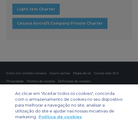
Light Jets Charter
Cessna Aircraft Company Private Charter
Entre em contato conosco
Quem somos
Mapa do sit
Outros sites ACS
Privacidade
Política de cookies
Definições de cookies
Fretamento aéreo
Fretamento para grupos
Fretamento de carga
Ao clicar em "Aceitar todos os cookies", concorda
Guia de aeronaves
com o armazenamento de cookies no seu dispositivo
para melhorar a navegação no site, analisar a
Private Charter App
utilização do site e ajudar nas nossas iniciativas de
marketing.
Política de cookies