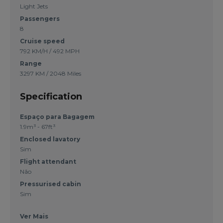
Light Jets
Passengers
8
Cruise speed
792 KM/H / 492 MPH
Range
3297 KM / 2048 Miles
Specification
Espaço para Bagagem
1.9m³ - 67ft³
Enclosed lavatory
Sim
Flight attendant
Não
Pressurised cabin
Sim
Ver Mais