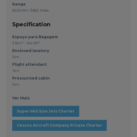
Range
5926 KM / 3682 Miles
Specification
Espaço para Bagagem
3.8m³ - 134.9ft³
Enclosed lavatory
Sim
Flight attendant
Sim
Pressurised cabin
Sim
Ver Mais
Super Mid Size Jets Charter
Cessna Aircraft Company Private Charter