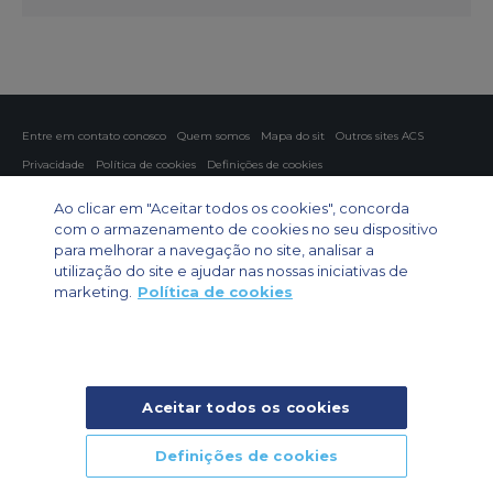
Entre em contato conosco
Quem somos
Mapa do sit
Outros sites ACS
Privacidade
Política de cookies
Definições de cookies
Fretamento aéreo
Fretamento para grupos
Fretamento de carga
Ao clicar em "Aceitar todos os cookies", concorda
Guia de aeronaves
com o armazenamento de cookies no seu dispositivo
para melhorar a navegação no site, analisar a
Private Charter App
utilização do site e ajudar nas nossas iniciativas de
marketing.
Política de cookies
Aceitar todos os cookies
© 2026 Air Charter Service | Rua Funchal, 411 5 andar sala 13, Vila
Olimpia, Sao Paulo-SP Brasil, CEP 04551-060, Brazil, South America |
Chárter Privado +55 1135860500 | Chárter de Carga +55 1140821150 |
Definições de cookies
Chárter para Grupos +55 1140821140