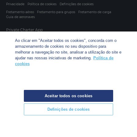
Privacidade
Política de cookies
Definições de cookies
Fretamento aéreo
Fretamento para grupos
Fretamento de carga
Guia de aeronaves
Private Charter App
Ao clicar em "Aceitar todos os cookies", concorda com o
armazenamento de cookies no seu dispositivo para
melhorar a navegação no site, analisar a utilização do site e
ajudar nas nossas iniciativas de marketing.
Política de
cookies
© 2026 Air Charter Service | Rua Funchal, 411 5 andar sala 13, Vila
Olimpia, Sao Paulo-SP Brasil, CEP 04551-060, Brazil, South America
| Chárter Privado +55 1135860500 | Chárter de Carga +55 1140821150 |
Aceitar todos os cookies
Chárter para Grupos +55 1140821140
Definições de cookies
CHAMADA DE
CHAMADA DE
CONSULTE JÁ