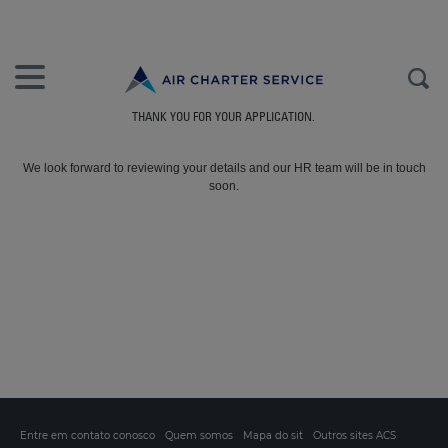
THANK YOU FOR YOUR APPLICATION.
We look forward to reviewing your details and our HR team will be in touch
soon.
Entre em contato conosco
Quem somos
Mapa do sit
Outros sites ACS