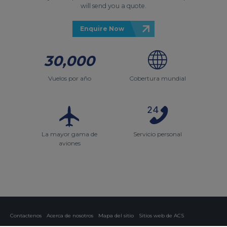
will send you a quote.
Enquire Now
30,000
Vuelos por año
Cobertura mundial
La mayor gama de
Servicio personal
aviones
Contactenos
Acerca de nosotros
Mapa del sitio
Sitios web de ACS