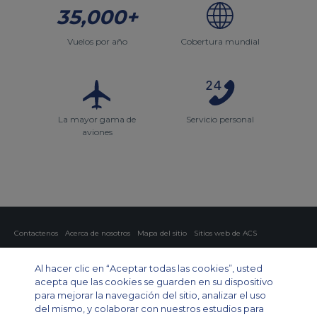
35,000+
Vuelos por año
Cobertura mundial
La mayor gama de
Servicio personal
aviones
Contactenos
Acerca de nosotros
Mapa del sitio
Sitios web de ACS
Política y privacidad
Política de cookies
Configuración de cookies
Al hacer clic en “Aceptar todas las cookies”, usted
Chárter privado
Chárter para grupos
Chárter de carga
Guía de aviones
acepta que las cookies se guarden en su dispositivo
para mejorar la navegación del sitio, analizar el uso
Private Charter App
del mismo, y colaborar con nuestros estudios para