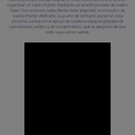
organizar un vuelo chárter mediante un sencillo proceso de cuatro
fases. Con nosotros, cada cliente tiene asignado un consultor de
vuelos chárter dedicado, su punto de contacto personal. Esta
persona cuenta con el apoyo de nuestros equipos globales de
operaciones, jurídico y de cumplimiento, que se aseguran de que
todo vaya sobre ruedas.