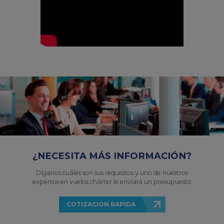
¿NECESITA MÁS INFORMACIÓN?
Díganos cuáles son sus requisitos y uno de nuestros
expertos en vuelos chárter le enviará un presupuesto
COTIZACION RAPIDA