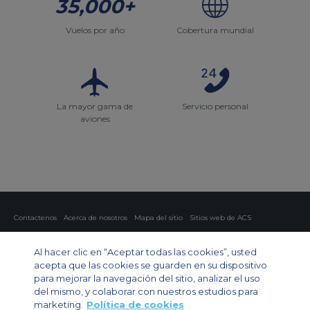
35,000+
Vuelos por año
Cobertura mundial
La mayor gama de
Servicio personal
aviones
Contactenos
Acerca de nosotros
Mapa del sitio
Sitios web de ACS
Política y privacidad
Política de cookies
Configuración de cookies
Al hacer clic en “Aceptar todas las cookies”, usted
Chárter privado
Chárter para grupos
Chárter de carga
Guía de aviones
acepta que las cookies se guarden en su dispositivo
para mejorar la navegación del sitio, analizar el uso
Private Charter App
del mismo, y colaborar con nuestros estudios para
marketing.
Política de cookies