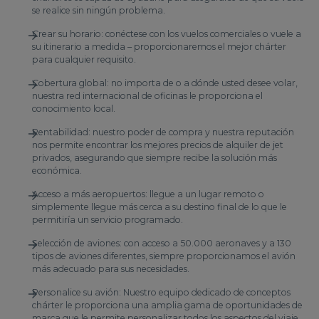
se realice sin ningún problema.
Crear su horario: conéctese con los vuelos comerciales o vuele a
su itinerario a medida – proporcionaremos el mejor chárter
para cualquier requisito.
Cobertura global: no importa de o a dónde usted desee volar,
nuestra red internacional de oficinas le proporciona el
conocimiento local.
Rentabilidad: nuestro poder de compra y nuestra reputación
nos permite encontrar los mejores precios de alquiler de jet
privados, asegurando que siempre recibe la solución más
económica.
Acceso a más aeropuertos: llegue a un lugar remoto o
simplemente llegue más cerca a su destino final de lo que le
permitiría un servicio programado.
Selección de aviones: con acceso a 50.000 aeronaves y a 130
tipos de aviones diferentes, siempre proporcionamos el avión
más adecuado para sus necesidades.
Personalice su avión: Nuestro equipo dedicado de conceptos
chárter le proporciona una amplia gama de oportunidades de
marca que le permite personalizar todos los aspectos del viaje.