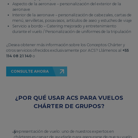
Aspecto de la aeronave – personalización del exterior de la
aeronave
Interior de la aeronave – personalización de cabezales, cartas de
menú, servilletas, posavasos, artículos de aseo y estuches de viaje
Servicio a bordo – Catering mejorado y entretenimiento
durante el vuelo / Personalización de uniformes de la tripulación
¿Desea obtener más información sobre los Conceptos Chárter y
otros servicios ofrecidos exclusivamente por ACS? Llámenos al
+55
114 08 21 140
o
CONSULTE AHORA
¿POR QUÉ USAR ACS PARA VUELOS
CHÁRTER DE GRUPOS?
Representación de vuelo: uno de nuestros expertos en
chárteres es capaz de ayudarle para asegurarse de que su vuelo