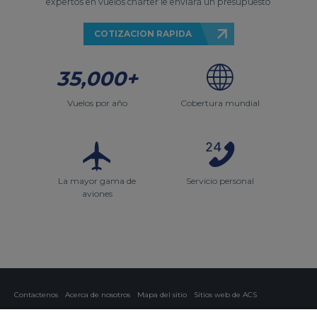
expertos en vuelos chárter le enviará un presupuesto
COTIZACION RAPIDA
35,000+
Vuelos por año
Cobertura mundial
La mayor gama de
Servicio personal
aviones
Contactenos
Acerca de nosotros
Mapa del sitio
Sitios web de ACS
Política y privacidad
Política de cookies
Configuración de cookies