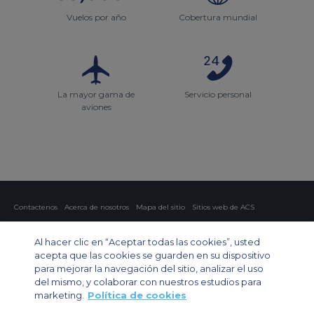
Vuelos por año
Cobertura mundial
La mayor gama de
Servicio personal
aviones
Contactenos
Acerca de nosotros
Mapa del sitio
Sitios web de ACS
Política y privacidad
Política de cookies
Configuración de cookies
Al hacer clic en “Aceptar todas las cookies”, usted
Chárter privado
Chárter para grupos
Chárter de carga
Guía de aviones
acepta que las cookies se guarden en su dispositivo
para mejorar la navegación del sitio, analizar el uso
Private Charter App
del mismo, y colaborar con nuestros estudios para
marketing.
Política de cookies