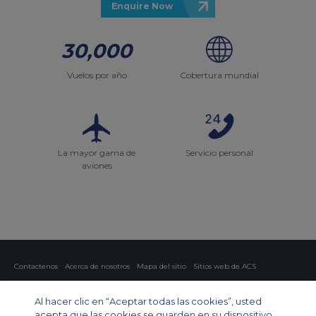
Enquire Now
30,000
Vuelos por año
Cobertura mundial
La mayor gama de
Servicio personal
aviones
Contactenos
Acerca de nosotros
Mapa del sitio
Sitios web de ACS
Política y privacidad
Política de cookies
Configuración de cookies
Al hacer clic en “Aceptar todas las cookies”, usted
Chárter privado
Chárter para grupos
Chárter de carga
Guía de aviones
acepta que las cookies se guarden en su dispositivo