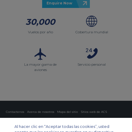
Enquire Now
30,000
Vuelos por año
Cobertura mundial
La mayor gama de
Servicio personal
aviones
Contactenos
Acerca de nosotros
Mapa del sitio
Sitios web de ACS
Política y privacidad
Política de cookies
Configuración de cookies
Al hacer clic en “Aceptar todas las cookies”, usted
Chárter privado
Chárter para grupos
Chárter de carga
Guía de aviones