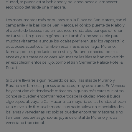
ciudad, se puede estar bebiendo y bailando hasta el amanecer,
escondido detrás de una máscara.
Los monumentos más populares son la Plaza de San Marcos, con el
campanile y la basílica de San Marcos, el icónico puente de Rialto y
el puente de los suspiros, ambos recomendables, aunque se llenan
de turistas. Un paseo en góndola es también indispensable para
muchos visitantes, aunque los locales prefieren usar los vaporetti, o
autobuses acuáticos. También están las islas del lago, Murano,
famosa por sus productos de cristal, y Burano, conocida por sus
encajes y sus casas de colores. Algunas de las islas se han convertido
en establecimientos de lujo, como el San Clemente Palace Hotel &
Resort.
Si quiere llevarse algún recuerdo de aquí, las islas de Murano y
Burano son famosas por sus productos, muy populares. En Venecia
hay cantidad de tiendas de máscaras, algunas más caras que otras,
donde se pueden encontrar recuerdos de la ciudad. Pero si busca
algo especial, vaya a Ca’ Macana. La mayoría de las tiendas ofrecen
una mezcla de firmas de moda internacionales con especialidades
italianas y venecianas. No solo se pueden encontrar máscaras, sino
también pequeñas góndolas, joyas de cristal de Murano y ropa
veneciana tradicional.