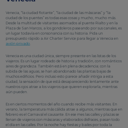
Venecia, “la ciudad flotante”, “la ciudad de las máscaras” y “la
ciudad de los puentes” es todas esas cosas y mucho, mucho más.
Desde la multitud de visitantes asomados al puente Rialto y en la
Plaza de San Marcos, a los gondoleros paseando por sus canales, es
un lugar todavía en consonancia con su historia. Pida un
presupuesto rápido a Air Charter Service para llegar a Venecia en
avión privado
.
Venecia es una ciudad única, siempre presente en las listas de los
viajeros. Es un lugar rodeado de historia y tradición, con románticos
aires de grandeza. También está en plena decadencia; con la
subida de las aguas, se han abandonado las plantas bajas de
muchos edificios. Pero incluso esto parece añadir intriga a esta
ciudad, la sensación de que está desapareciendo lentamente ante
nuestros ojos atrae a los viajeros que quieren explorarla, mientras
aún pueden.
Es en ciertos momentos del año cuando recibe más visitantes. En
verano, la temperatura más cálida atrae a algunos, mientras que en
febrero es el Carnaval el causante. En ese mes las calles y plazas se
llenan de viajeros con máscaras y elaborados disfraces, pasan todo
el día en las calles. Por la noche hay fiestas y bailes por toda la