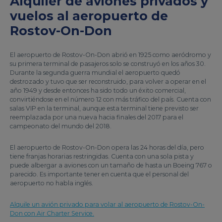
Alquiler de aviones privados y
vuelos al aeropuerto de
Rostov-On-Don
El aeropuerto de Rostov-On-Don abrió en 1925 como aeródromo y
su primera terminal de pasajeros solo se construyó en los años 30.
Durante la segunda guerra mundial el aeropuerto quedó
destrozado y tuvo que ser reconstruido, para volver a operar en el
año 1949 y desde entonces ha sido todo un éxito comercial,
convirtiéndose en el número 12 con más tráfico del país. Cuenta con
salas VIP en la terminal, aunque esta terminal tiene previsto ser
reemplazada por una nueva hacia finales del 2017 para el
campeonato del mundo del 2018.
El aeropuerto de Rostov-On-Don opera las 24 horas del día, pero
tiene franjas horarias restringidas. Cuenta con una sola pista y
puede albergar a aviones con un tamaño de hasta un Boeing 767 o
parecido. Es importante tener en cuenta que el personal del
aeropuerto no habla inglés.
Alquile un avión privado para volar al aeropuerto de Rostov-On-
Don con Air Charter Service.