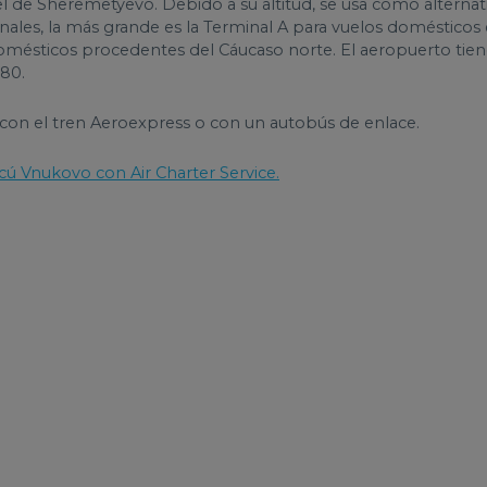
de Sheremetyevo. Debido a su altitud, se usa como alternat
nales, la más grande es la Terminal A para vuelos domésticos 
 domésticos procedentes del Cáucaso norte. El aeropuerto tie
380.
 con el tren Aeroexpress o con un autobús de enlace.
cú Vnukovo con Air Charter Service.