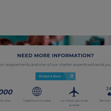
NEED MORE INFORMATION?
your requirements and one of our charter experts will send you
Enquire Now
000
por año
Cobertura mundial
La mayor gama de
Servicio
aviones