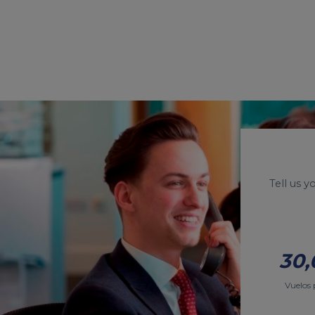
Tell us 
30,
Vuelos 