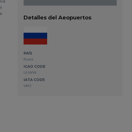
iva
e
ne
Detalles del Aeopuertos
PAÍS
Rusia
ICAO CODE
UUWW
IATA CODE
VKO