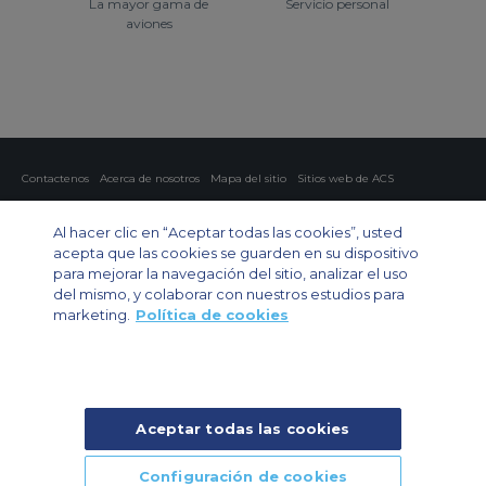
La mayor gama de
Servicio personal
aviones
Contactenos
Acerca de nosotros
Mapa del sitio
Sitios web de ACS
Política y privacidad
Política de cookies
Configuración de cookies
Al hacer clic en “Aceptar todas las cookies”, usted
Chárter privado
Chárter para grupos
Chárter de carga
Guía de aviones
acepta que las cookies se guarden en su dispositivo
para mejorar la navegación del sitio, analizar el uso
Private Charter App
del mismo, y colaborar con nuestros estudios para
marketing.
Política de cookies
Aceptar todas las cookies
© 2024 Air Charter Service | Rua Funchal, 411 5 andar sala 13, Vila
Olimpia, Sao Paulo-SP Brasil, CEP 04551-060, Brazil, South America |
Chárter Privado +55 1135860500 | Chárter de Carga +55 1140821150 |
Configuración de cookies