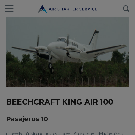
BEECHCRAFT KING AIR 100
Pasajeros 10
El Beechcraft King Air 100 es una versión alargada del Kingair 90