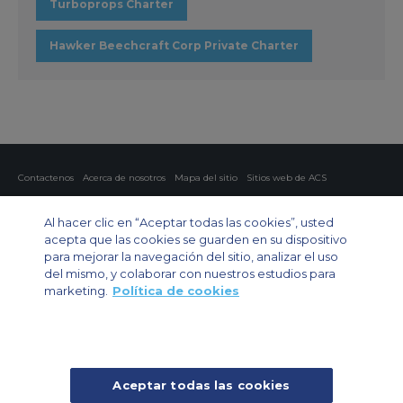
Turboprops Charter
Hawker Beechcraft Corp Private Charter
Contactenos
Acerca de nosotros
Mapa del sitio
Sitios web de ACS
Política y privacidad
Política de cookies
Configuración de cookies
Al hacer clic en “Aceptar todas las cookies”, usted
Chárter privado
Chárter para grupos
Chárter de carga
Guía de aviones
acepta que las cookies se guarden en su dispositivo
para mejorar la navegación del sitio, analizar el uso
Private Charter App
del mismo, y colaborar con nuestros estudios para
marketing.
Política de cookies
Aceptar todas las cookies
© 2024 Air Charter Service | Rua Funchal, 411 5 andar sala 13, Vila
Olimpia, Sao Paulo-SP Brasil, CEP 04551-060, Brazil, South America |