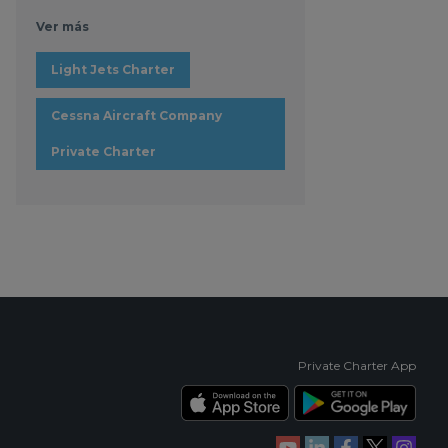
Ver más
Light Jets Charter
Cessna Aircraft Company
Private Charter
Private Charter App