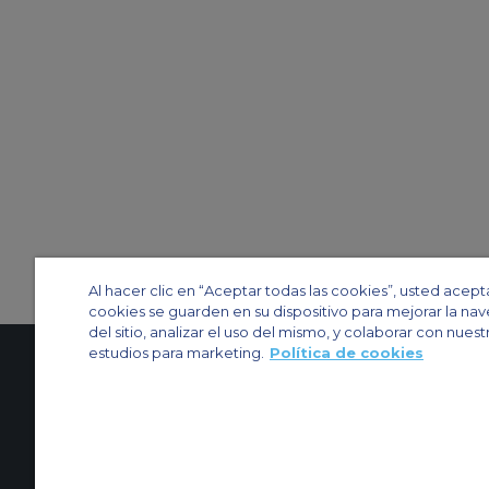
Al hacer clic en “Aceptar todas las cookies”, usted acept
cookies se guarden en su dispositivo para mejorar la na
del sitio, analizar el uso del mismo, y colaborar con nuest
estudios para marketing.
Política de cookies
Contactenos
Acerca de nosotros
Mapa del sitio
Sitios web de ACS
Política y privacidad
Política de cookies
Configuración de cookies
Chárter privado
Chárter para grupos
Chárter de carga
Guía de aviones