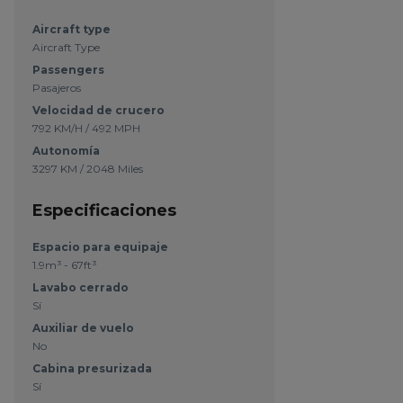
Aircraft type
Aircraft Type
Passengers
Pasajeros
Velocidad de crucero
792 KM/H / 492 MPH
Autonomía
3297 KM / 2048 Miles
Especificaciones
Espacio para equipaje
1.9m³ - 67ft³
Lavabo cerrado
Sí
Auxiliar de vuelo
No
Cabina presurizada
Sí