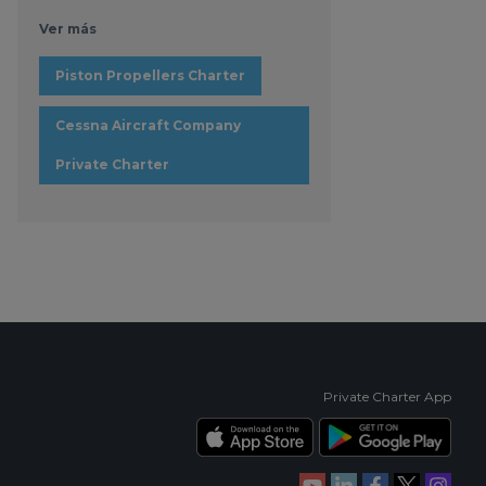
Ver más
Piston Propellers Charter
Cessna Aircraft Company
Private Charter
Private Charter App