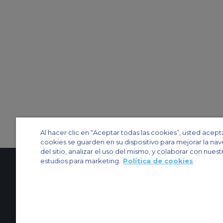
Al hacer clic en “Aceptar todas las cookies”, usted acept
cookies se guarden en su dispositivo para mejorar la na
del sitio, analizar el uso del mismo, y colaborar con nuest
estudios para marketing.
Política de cookies
Contactenos
Acerca de nosotros
Mapa del sitio
Sitios web de ACS
Política y privacidad
Política de cookies
Configuración de cookies
Chárter privado
Chárter para grupos
Chárter de carga
Guía de aviones