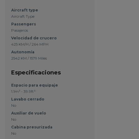
Aircraft type
Aircraft Type
Passengers
Pasajeros
Velocidad de crucero
425 KM/H / 264 MPH
Autonomía
2542 KM / 1579 Miles
Especificaciones
Espacio para equipaje
1.1m³ - 39.9ft³
Lavabo cerrado
No
Auxiliar de vuelo
No
Cabina presurizada
No