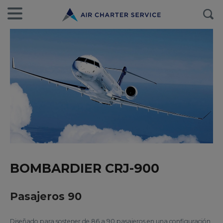
BOMBARDIER CRJ-900
Pasajeros 90
Diseñado para sostener de 86 a 90 pasajeros en una configuración