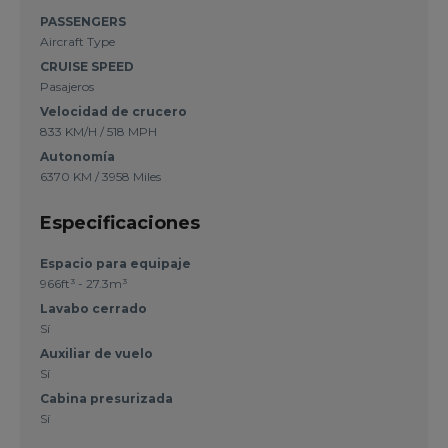
PASSENGERS
Aircraft Type
CRUISE SPEED
Pasajeros
Velocidad de crucero
833 KM/H / 518 MPH
Autonomía
6370 KM / 3958 Miles
Especificaciones
Espacio para equipaje
966ft³ - 27.3m³
Lavabo cerrado
Sí
Auxiliar de vuelo
Sí
Cabina presurizada
Sí