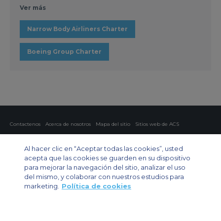
Ver más
Narrow Body Airliners Charter
Boeing Group Charter
Contactenos
Acerca de nosotros
Mapa del sitio
Sitios web de ACS
Política y privacidad
Política de cookies
Configuración de cookies
Al hacer clic en “Aceptar todas las cookies”, usted
Chárter privado
Chárter para grupos
Chárter de carga
Guía de aviones
acepta que las cookies se guarden en su dispositivo
para mejorar la navegación del sitio, analizar el uso
Private Charter App
del mismo, y colaborar con nuestros estudios para
marketing.
Política de cookies