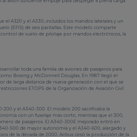
 al avión suficiente empuje para despegar a plena carga
e el A320 y el A330, incluidos los mandos laterales y un
uelo (EFIS) de seis pantallas. Este modelo comparte
 control de vuelo de pilotaje por mandos electrónicos, la
sarrollar toda una familia de aviones de pasajeros para
como Boeing y McDonnell Douglas. En 1987 llegó el
or de larga distancia de nueva generación con el que se
 restricciones ETOPS de la Organización de Aviación Civil
0-200 y el A340-300. El modelo 200 sacrificaba la
nomía con un fuselaje más corto, mientras que el 300,
número de pasajeros. El A340-300E mejorado entró en
l A340-500 de mayor autonomía y el A340-600, alargado y
ios de la década de 2000. Airbus cesó la producción de la