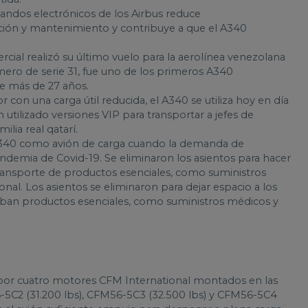
ndos electrónicos de los Airbus reduce
ación y mantenimiento y contribuye a que el A340
ial realizó su último vuelo para la aerolínea venezolana
ero de serie 31, fue uno de los primeros A340
te más de 27 años.
on una carga útil reducida, el A340 se utiliza hoy en día
utilizado versiones VIP para transportar a jefes de
ilia real qatarí.
l A340 como avión de carga cuando la demanda de
ndemia de Covid-19. Se eliminaron los asientos para hacer
transporte de productos esenciales, como suministros
al. Los asientos se eliminaron para dejar espacio a los
ban productos esenciales, como suministros médicos y
por cuatro motores CFM International montados en las
-5C2 (31.200 lbs), CFM56-5C3 (32.500 lbs) y CFM56-5C4