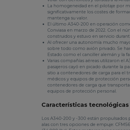
La homogeneidad en el pilotaje por ma
significativamente los costes de form
mantenga su valor.
El último A340-200 en operación comerc
Conviasa en marzo de 2022. Con el núm
construidos y estuvo en servicio duran
Al ofrecer una autonomía mucho mayor c
sobre todo como avión privado. Se han 
Estado como el canciller alemán y la fam
Varias compañías aéreas utilizaron e
pasajeros cayó en picado durante la pa
sitio a contenedores de carga para el 
médicos y equipos de protección person
contenedores de carga que transporta
equipos de protección personal.
Características tecnológicas
Los A340-200 y -300 están propulsados 
alas con tres opciones de empuje: CFM56