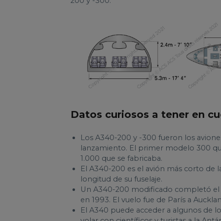
200 y -300.
Datos curiosos a tener en cu
Los A340-200 y -300 fueron los avione
lanzamiento. El primer modelo 300 que
1.000 que se fabricaba.
El A340-200 es el avión más corto de la
longitud de su fuselaje.
Un A340-200 modificado completó el p
en 1993. El vuelo fue de París a Auckla
El A340 puede acceder a algunos de los
volar con científicos y turistas a la Antár