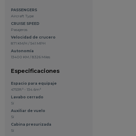
PASSENGERS
Aircraft Type
CRUISE SPEED
Pasajeros
Velocidad de crucero
871 KM/H / 541 MPH
Autonomía
13400 KM / 8326 Miles
Especificaciones
Espacio para equipaje
4753ft³ - 134.6m³
Lavabo cerrado
Sí
Auxiliar de vuelo
Sí
Cabina presurizada
Sí