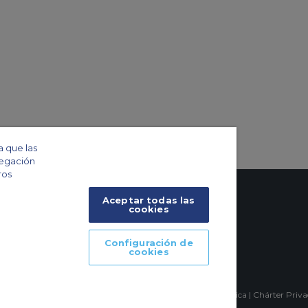
a que las
vegación
ros
Aceptar todas las
cookies
Configuración de
cookies
mpia, Sao Paulo-SP Brasil, CEP 04551-060, Brazil, South America | Chárter Priv