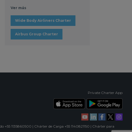
Ver más
Wide Body Airliners Charter
Airbus Group Charter
Private Charter App
ado +55 1135860500 | Chárter de Carga +55 1140821150 | Chárter para