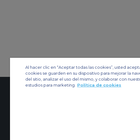
Al hacer clic en “Aceptar todas las cookies”, usted acept
cookies se guarden en su dispositivo para mejorar la na
del sitio, analizar el uso del mismo, y colaborar con nuest
estudios para marketing.
Política de cookies
Contactenos
Acerca de nosotros
Mapa del sitio
Sitios web de ACS
Política y privacidad
Política de cookies
Configuración de cookies
Chárter privado
Chárter para grupos
Chárter de carga
Guía de aviones
© 2024 Air Charter Service | Rua Funchal, 411 5 andar sala 13, Vila Oli
Grupos +55 1140821140