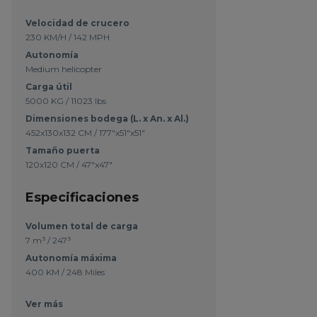
Velocidad de crucero
230 KM/H / 142 MPH
Autonomía
Medium helicopter
Carga útil
5000 KG / 11023 lbs
Dimensiones bodega (L. x An. x Al.)
452x130x132 CM / 177"x51"x51"
Tamaño puerta
120x120 CM / 47"x47"
Especificaciones
Volumen total de carga
7 m³ / 247³
Autonomía máxima
400 KM / 248 Miles
Ver más