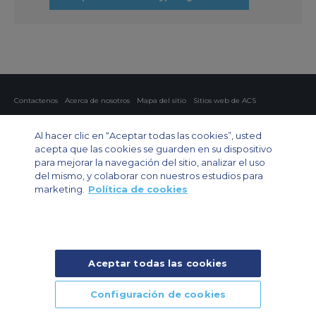
Contactenos
Acerca de nosotros
Mapa del sitio
Sitios web de ACS
Política y privacidad
Política de cookies
Configuración de cookies
Al hacer clic en “Aceptar todas las cookies”, usted
Chárter privado
Chárter para grupos
Chárter de carga
Guía de aviones
acepta que las cookies se guarden en su dispositivo
para mejorar la navegación del sitio, analizar el uso
Private Charter App
del mismo, y colaborar con nuestros estudios para
marketing.
Política de cookies
Aceptar todas las cookies
© 2024 Air Charter Service | Rua Funchal, 411 5 andar sala 13, Vila
Olimpia, Sao Paulo-SP Brasil, CEP 04551-060, Brazil, South America |
Chárter Privado +55 1135860500 | Chárter de Carga +55 1140821150 |
Configuración de cookies
Chárter para Grupos +55 1140821140