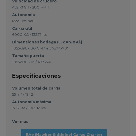
Velocidad de crucero
452 KM/H / 280 MPH
Autonomía
Medium haul
Carga útil
6000 KG / 13227 lbs
Dimensiones bodega (L. x An. x Al.)
1055x190x180 CM / 415"x74"x70"
Tamaño puerta
1055x190 CM / 415"x74"
Especificaciones
Volumen total de carga
55 m³ / 1942³
Autonomía máxima
1715 KM / 1065 Miles
Ver más
BAe (Hawker Siddeley) Cargo Charter