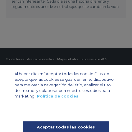
ser tan interesante. Cada día es una historia diferente y
seguramente es uno de esos trabajos que te cambian la vida.
Contactenos
Acerca de nosotros
Mapa del sitio
Sitios web de ACS
Política y privacidad
Política de cookies
Configuración de cookies
Al hacer clic en “Aceptar todas las cookies”, usted
Chárter privado
Chárter para grupos
Chárter de carga
Guía de aviones
acepta que las cookies se guarden en su dispositivo
para mejorar la navegación del sitio, analizar el uso
Private Charter App
del mismo, y colaborar con nuestros estudios para
marketing.
Política de cookies
Aceptar todas las cookies
© 2024 Air Charter Service | Rua Funchal, 411 5 andar sala 13, Vila