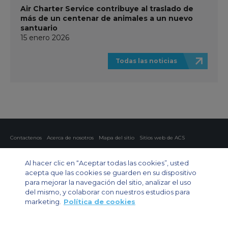
Air Charter Service contribuye al traslado de
más de un centenar de animales a un nuevo
santuario
15 enero 2026
Todas las noticias
Contactenos
Acerca de nosotros
Mapa del sitio
Sitios web de ACS
Política y privacidad
Política de cookies
Configuración de cookies
Al hacer clic en “Aceptar todas las cookies”, usted
Chárter privado
Chárter para grupos
Chárter de carga
Guía de aviones
acepta que las cookies se guarden en su dispositivo
para mejorar la navegación del sitio, analizar el uso
Private Charter App
del mismo, y colaborar con nuestros estudios para
marketing.
Política de cookies