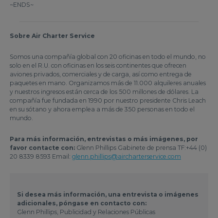
~ENDS~
Sobre Air Charter Service
Somos una compañía global con 20 oficinas en todo el mundo, no
solo en el R.U. con oficinas en los seis continentes que ofrecen
aviones privados, comerciales y de carga, así como entrega de
paquetes en mano. Organizamos más de 11.000 alquileres anuales
y nuestros ingresos están cerca de los 500 millones de dólares. La
compañía fue fundada en 1990 por nuestro presidente Chris Leach
en su sótano y ahora emplea a más de 350 personas en todo el
mundo.
Para más información, entrevistas o más imágenes, por
favor contacte con:
Glenn Phillips Gabinete de prensa TF:+44 (0)
20 8339 8593 Email:
glenn.phillips@aircharterservice.com
Si desea más información, una entrevista o imágenes
adicionales, póngase en contacto con:
Glenn Phillips, Publicidad y Relaciones Públicas