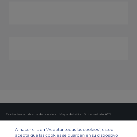
Contactenos
Acerca de nosotros
Mapa del sitio
Sitios web de ACS
Política y privacidad
Política de cookies
Configuración de cookies
Al hacer clic en “Aceptar todas las cookies”, usted
Chárter privado
Chárter para grupos
Chárter de carga
Guía de aviones
acepta que las cookies se guarden en su dispositivo