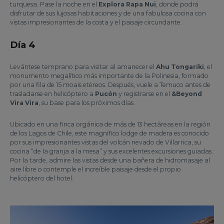
turquesa. Pase la noche en el
Explora Rapa Nui
, donde podrá
disfrutar de sus lujosas habitaciones y de una fabulosa cocina con
vistas impresionantes de la costa y el paisaje circundante.
Día 4
Levántese temprano para visitar al amanecer el
Ahu Tongariki
, el
monumento megalítico más importante de la Polinesia, formado
por una fila de 15 moais etéreos. Después, vuele a Temuco antes de
trasladarse en helicóptero a
Pucón
y registrarse en el
&Beyond
Vira Vira
, su base para los próximos días.
Ubicado en una finca orgánica de más de 13 hectáreas en la región
de los Lagos de Chile, este magnífico lodge de madera es conocido
por sus impresionantes vistas del volcán nevado de Villarrica, su
cocina “de la granja a la mesa” y sus excelentes excursiones guiadas.
Por la tarde, admire las vistas desde una bañera de hidromasaje al
aire libre o contemple el increíble paisaje desde el propio
helicóptero del hotel.