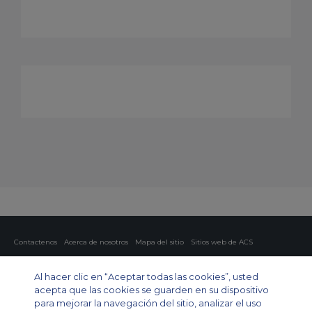
Contactenos
Acerca de nosotros
Mapa del sitio
Sitios web de ACS
Política y privacidad
Política de cookies
Configuración de cookies
Al hacer clic en “Aceptar todas las cookies”, usted
Chárter privado
Chárter para grupos
Chárter de carga
Guía de aviones
acepta que las cookies se guarden en su dispositivo
para mejorar la navegación del sitio, analizar el uso
Private Charter App