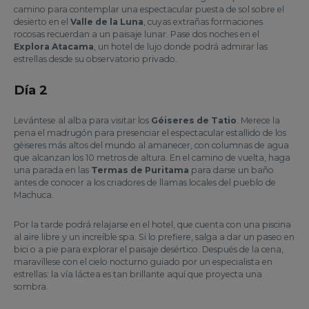
camino para contemplar una espectacular puesta de sol sobre el
desierto en el
Valle de la Luna
, cuyas extrañas formaciones
rocosas recuerdan a un paisaje lunar. Pase dos noches en el
Explora Atacama
, un hotel de lujo donde podrá admirar las
estrellas desde su observatorio privado.
Día 2
Levántese al alba para visitar los
Géiseres de Tatio
. Merece la
pena el madrugón para presenciar el espectacular estallido de los
géiseres más altos del mundo al amanecer, con columnas de agua
que alcanzan los 10 metros de altura. En el camino de vuelta, haga
una parada en las
Termas de Puritama
para darse un baño
antes de conocer a los criadores de llamas locales del pueblo de
Machuca.
Por la tarde podrá relajarse en el hotel, que cuenta con una piscina
al aire libre y un increíble spa. Si lo prefiere, salga a dar un paseo en
bici o a pie para explorar el paisaje desértico. Después de la cena,
maravíllese con el cielo nocturno guiado por un especialista en
estrellas: la vía láctea es tan brillante aquí que proyecta una
sombra.