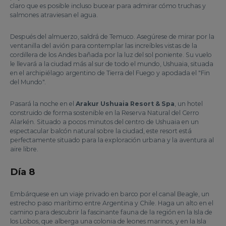
claro que es posible incluso bucear para admirar cómo truchas y
salmones atraviesan el agua.
Después del almuerzo, saldrá de Temuco. Asegúrese de mirar por la
ventanilla del avión para contemplar las increíbles vistas de la
cordillera de los Andes bañada por la luz del sol poniente. Su vuelo
le llevará a la ciudad más al sur de todo el mundo, Ushuaia, situada
en el archipiélago argentino de Tierra del Fuego y apodada el "Fin
del Mundo".
Pasará la noche en el
Arakur Ushuaia Resort & Spa
, un hotel
construido de forma sostenible en la Reserva Natural del Cerro
Alarkén. Situado a pocos minutos del centro de Ushuaia en un
espectacular balcón natural sobre la ciudad, este resort está
perfectamente situado para la exploración urbana y la aventura al
aire libre.
Día 8
Embárquese en un viaje privado en barco por el canal Beagle, un
estrecho paso marítimo entre Argentina y Chile. Haga un alto en el
camino para descubrir la fascinante fauna de la región en la Isla de
los Lobos, que alberga una colonia de leones marinos, y en la Isla