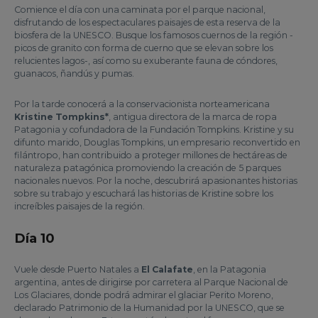
Comience el día con una caminata por el parque nacional,
disfrutando de los espectaculares paisajes de esta reserva de la
biosfera de la UNESCO. Busque los famosos cuernos de la región -
picos de granito con forma de cuerno que se elevan sobre los
relucientes lagos-, así como su exuberante fauna de cóndores,
guanacos, ñandús y pumas.
Por la tarde conocerá a la conservacionista norteamericana
Kristine Tompkins*
, antigua directora de la marca de ropa
Patagonia y cofundadora de la Fundación Tompkins. Kristine y su
difunto marido, Douglas Tompkins, un empresario reconvertido en
filántropo, han contribuido a proteger millones de hectáreas de
naturaleza patagónica promoviendo la creación de 5 parques
nacionales nuevos. Por la noche, descubrirá apasionantes historias
sobre su trabajo y escuchará las historias de Kristine sobre los
increíbles paisajes de la región.
Día 10
Vuele desde Puerto Natales a
El Calafate
, en la Patagonia
argentina, antes de dirigirse por carretera al Parque Nacional de
Los Glaciares, donde podrá admirar el glaciar Perito Moreno,
declarado Patrimonio de la Humanidad por la UNESCO, que se