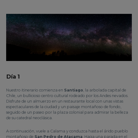
Día 1
Nuestro itinerario comienza en
Santiago
, la arbolada capital de
Chile, un bullicioso centro cultural rodeado por los Andes nevados.
Disfrute de un almuerzo en un restaurante local con unas vistas
espectaculares de la ciudad y un paisaje montañoso de fondo,
seguido de un paseo por la plaza colonial para admirar la belleza
de su catedral neoclásica.
A continuación, vuele a Calama y conduzca hasta el árido pueblo
montañoso de
San Pedro de Atacama
. Haga una parada en el