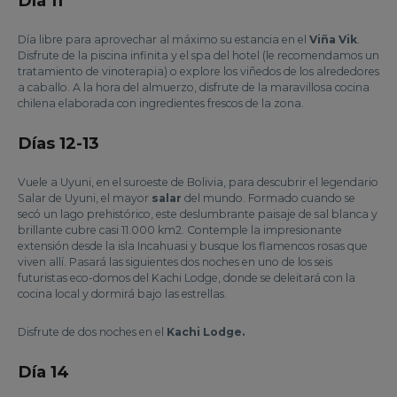
Día 11
Día libre para aprovechar al máximo su estancia en el
Viña Vik
.
Disfrute de la piscina infinita y el spa del hotel (le recomendamos un
tratamiento de vinoterapia) o explore los viñedos de los alrededores
a caballo. A la hora del almuerzo, disfrute de la maravillosa cocina
chilena elaborada con ingredientes frescos de la zona.
Días 12-13
Vuele a Uyuni, en el suroeste de Bolivia, para descubrir el legendario
Salar de Uyuni, el mayor
salar
del mundo. Formado cuando se
secó un lago prehistórico, este deslumbrante paisaje de sal blanca y
brillante cubre casi 11.000 km2. Contemple la impresionante
extensión desde la isla Incahuasi y busque los flamencos rosas que
viven allí. Pasará las siguientes dos noches en uno de los seis
futuristas eco-domos del Kachi Lodge, donde se deleitará con la
cocina local y dormirá bajo las estrellas.
Disfrute de dos noches en el
Kachi Lodge.
Día 14