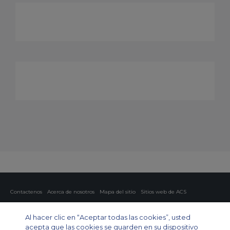
Contactenos
Acerca de nosotros
Mapa del sitio
Sitios web de ACS
Política y privacidad
Política de cookies
Configuración de cookies
Al hacer clic en “Aceptar todas las cookies”, usted
Chárter privado
Chárter para grupos
Chárter de carga
Guía de aviones
acepta que las cookies se guarden en su dispositivo