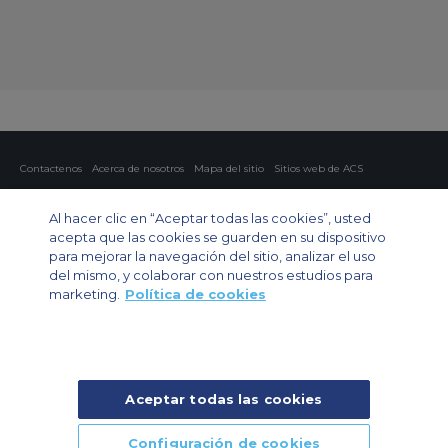
Contactenos
Acerca de nosotros
Mapa del sitio
Sitios web de ACS
Política y privacidad
Política de cookies
Configuración de cookies
Al hacer clic en “Aceptar todas las cookies”, usted
Chárter privado
Chárter para grupos
Chárter de carga
Guía de aviones
acepta que las cookies se guarden en su dispositivo
para mejorar la navegación del sitio, analizar el uso
Private Charter App
del mismo, y colaborar con nuestros estudios para
marketing.
Política de cookies
Aceptar todas las cookies
© 2024 Air Charter Service | Rua Funchal, 411 5 andar sala 13, Vila
Olimpia, Sao Paulo-SP Brasil, CEP 04551-060, Brazil, South America |
Chárter Privado +55 1135860500 | Chárter de Carga +55 1140821150 |
Configuración de cookies