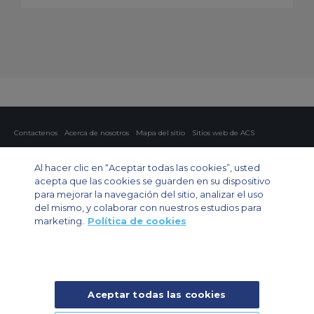
Contactenos
Acerca de nosotros
Mapa del sitio
Sitios web de ACS
Política y privacidad
Política de cookies
Configuración de cookies
Al hacer clic en “Aceptar todas las cookies”, usted
Chárter privado
Chárter para grupos
Chárter de carga
Guía de aviones
acepta que las cookies se guarden en su dispositivo
para mejorar la navegación del sitio, analizar el uso
Private Charter App
del mismo, y colaborar con nuestros estudios para
marketing.
Política de cookies
Aceptar todas las cookies
© 2024 Air Charter Service | Rua Funchal, 411 5 andar sala 13, Vila
Olimpia, Sao Paulo-SP Brasil, CEP 04551-060, Brazil, South America |