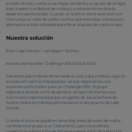
privado de ida y vuelta a Las Vegas, donde él y un grupo de amigos
iban a asistir a un festival de música y a retransmitir en directo
desde los casinos locales. Cuando un avión en tierra amenazó con
interrumpir el vuelo de vuelta, tuvimos que encontrar una solución
alternativa a toda velocidad para llevar al grupo de vuelta a casa.
Nuestra solución
Ruta: Lago Simcoe > Las Vegas > Toronto
Aviones: Bombardier Challenger 850/Global 5000
Sabíamos que el cliente tenía miedo a volar y que prefería viajar en
aviones con cabinas más pesadas, así que negociamos una
excelente tarifa chárter para un Challenger 850. El grupo
regresaba durante un fin de semana, así que tramitamos una
autorización especial para que un agente de aduanas fuera de
horario hiciera los trámites pertinentes en el aeropuerto de Lake
Simcoe.
Cuando el avión se quedó en tierra días antes del vuelo de vuelta,
cambiamos el grupo a un Global 5000, pero no pudimos
conseguir la autorización de aduanas para el avión de sustitución.