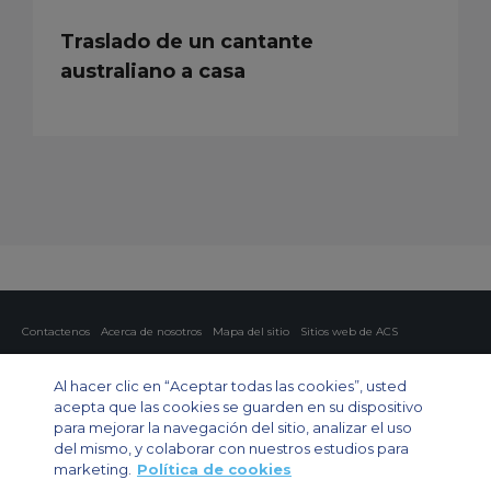
Traslado de un cantante
australiano a casa
Contactenos
Acerca de nosotros
Mapa del sitio
Sitios web de ACS
Política y privacidad
Política de cookies
Configuración de cookies
Al hacer clic en “Aceptar todas las cookies”, usted
Chárter privado
Chárter para grupos
Chárter de carga
Guía de aviones
acepta que las cookies se guarden en su dispositivo
para mejorar la navegación del sitio, analizar el uso
Private Charter App
del mismo, y colaborar con nuestros estudios para
marketing.
Política de cookies