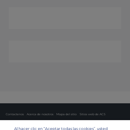
Contactenos
Acerca de nosotros
Mapa del sitio
Sitios web de ACS
Política y privacidad
Política de cookies
Configuración de cookies
Al hacer clic en “Aceptar todas las cookies”, usted
Chárter privado
Chárter para grupos
Chárter de carga
Guía de aviones