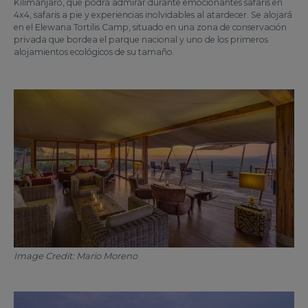
Kilimanjaro, que podrá admirar durante emocionantes safaris en
4x4, safaris a pie y experiencias inolvidables al atardecer. Se alojará
en el Elewana Tortilis Camp, situado en una zona de conservación
privada que bordea el parque nacional y uno de los primeros
alojamientos ecológicos de su tamaño.
Image Credit: Mario Moreno