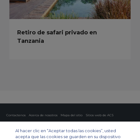
Retiro de safari privado en
Tanzania
Contactenos
Acerca de nosotros
Mapa del sitio
Sitios web de ACS
Política y privacidad
Política de cookies
Configuración de cookies
Al hacer clic en “Aceptar todas las cookies”, usted
Chárter privado
Chárter para grupos
Chárter de carga
Guía de aviones
acepta que las cookies se guarden en su dispositivo