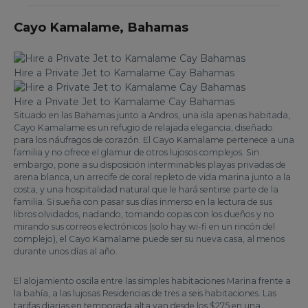
Cayo Kamalame, Bahamas
Hire a Private Jet to Kamalame Cay Bahamas
Hire a Private Jet to Kamalame Cay Bahamas
Situado en las Bahamas junto a Andros, una isla apenas habitada,
Cayo Kamalame es un refugio de relajada elegancia, diseñado
para los náufragos de corazón. El Cayo Kamalame pertenece a una
familia y no ofrece el glamur de otros lujosos complejos. Sin
embargo, pone a su disposición interminables playas privadas de
arena blanca, un arrecife de coral repleto de vida marina junto a la
costa, y una hospitalidad natural que le hará sentirse parte de la
familia. Si sueña con pasar sus días inmerso en la lectura de sus
libros olvidados, nadando, tomando copas con los dueños y no
mirando sus correos electrónicos (solo hay wi-fi en un rincón del
complejo), el Cayo Kamalame puede ser su nueva casa, al menos
durante unos días al año.
El alojamiento oscila entre las simples habitaciones Marina frente a
la bahía, a las lujosas Residencias de tres a seis habitaciones. Las
tarifas diarias en temporada alta van desde los $275 en una