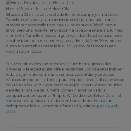
Hire a Private Jet to Belize City
Situado a 35 millas de la costa de Belize, el complejo en la isla de
Turneffe es privado y con conciencia ecológica, aunado a una
atmósfera clásica estilo Hemingway. No es nuevo (abrió hace 15
años) pero una reciente renovación ha llevado a esta isla a su mejor
momento. Turneffe ofrece una gran variedad de actividades, pero
es sobre todo para buceadores y pescadores. Más de 70 puntos de
buceo son accesibles desde la isla, incluyendo los famosos Gran
Hoyo azul y el Codo.
Sus 22 habitaciones van desde las Deluxe hasta lujosas villas
privadas, y la espectacular Villa Presidencial. Los paquetes incluyen
todo, alojamiento, comidas, aperitivos todo el día, y deportes
náuticos sin motor. Las tarifas para un paquete de 4 días van desde
los $1.590 a los $2.890 por persona según las actividades incluidas.
Para llegar a la isla de Turneffe, tome un avión privado al
aeropuerto internacional Philip S. W. Goldson de Belize. De allí, el
complejo le organiza un traslado en barco de dos horas o un
helicóptero a la isla. Para más información, visite su
página web
oficial
.