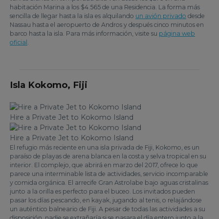
habitación Marina a los $4.565 de una Residencia. La forma más
sencilla de llegar hasta la isla es alquilando
un avión privado
desde
Nassau hasta el aeropuerto de Andros y después cinco minutos en
barco hasta la isla. Para más información, visite su
página web
oficial
.
Isla Kokomo, Fiji
Hire a Private Jet to Kokomo Island
Hire a Private Jet to Kokomo Island
El refugio más reciente en una isla privada de Fiji, Kokomo, es un
paraíso de playas de arena blanca en la costa y selva tropical en su
interior. El complejo, que abrirá en marzo del 2017, ofrece lo que
parece una interminable lista de actividades, servicio incomparable
y comida orgánica. El arrecife Gran Astrolabe bajo aguas cristalinas
junto a la orilla es perfecto para el buceo. Los invitados pueden
pasar los días pescando, en kayak, jugando al tenis, o relajándose
un auténtico balneario de Fiji. A pesar de todas las actividades a su
disposición, nadie se extrañaría si se pasara el día entero junto a la