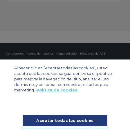
Contactenos
Acerca de nosotros
Mapa del sitio
Sitios web de ACS
Política y privacidad
Política de cookies
Configuración de cookies
Al hacer clic en “Aceptar todas las cookies”, usted
Chárter privado
Chárter para grupos
Chárter de carga
Guía de aviones
acepta que las cookies se guarden en su dispositivo
para mejorar la navegación del sitio, analizar el uso
Private Charter App
del mismo, y colaborar con nuestros estudios para
marketing.
Política de cookies
Aceptar todas las cookies
© 2024 Air Charter Service | Rua Funchal, 411 5 andar sala 13, Vila
Olimpia, Sao Paulo-SP Brasil, CEP 04551-060, Brazil, South America |