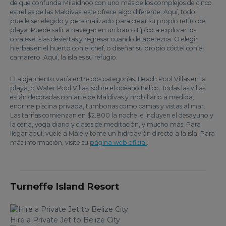
de que confunda Milaidhoo con uno más de los complejos de cinco
estrellas de las Maldivas, este ofrece algo diferente. Aquí, todo
puede ser elegido y personalizado para crear su propio retiro de
playa. Puede salir a navegar en un barco típico a explorar los
corales e islas desiertas y regresar cuando le apetezca. O elegir
hierbas en el huerto con el chef, o diseñar su propio cóctel con el
camarero. Aquí, la isla es su refugio.
El alojamiento varía entre dos categorías: Beach Pool Villas en la
playa, o Water Pool Villas, sobre el océano Índico. Todas las villas
están decoradas con arte de Maldivas y mobiliario a medida,
enorme piscina privada, tumbonas como camas y vistas al mar.
Las tarifas comienzan en $2.800 la noche, e incluyen el desayuno y
la cena, yoga diario y clases de meditación, y mucho más. Para
llegar aquí, vuele a Male y tome un hidroavión directo a la isla. Para
más información, visite su
página web oficial
.
Turneffe Island Resort
Hire a Private Jet to Belize City