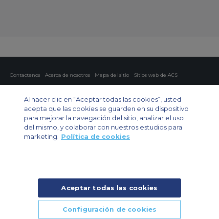
Contactenos
Acerca de nosotros
Mapa del sitio
Sitios web de ACS
Política y privacidad
Política de cookies
Configuración de cookies
Al hacer clic en “Aceptar todas las cookies”, usted
Chárter privado
Chárter para grupos
Chárter de carga
Guía de aviones
acepta que las cookies se guarden en su dispositivo
para mejorar la navegación del sitio, analizar el uso
Private Charter App
del mismo, y colaborar con nuestros estudios para
marketing.
Política de cookies
Aceptar todas las cookies
© 2024 Air Charter Service | Rua Funchal, 411 5 andar sala 13, Vila
Olimpia, Sao Paulo-SP Brasil, CEP 04551-060, Brazil, South America |
Chárter Privado +55 1135860500 | Chárter de Carga +55 1140821150 |
Configuración de cookies
Chárter para Grupos +55 1140821140