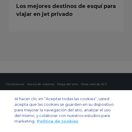
Los mejores destinos de esquí para
viajar en jet privado
Contactenos
Acerca de nosotros
Mapa del sitio
Sitios web de ACS
Política y privacidad
Política de cookies
Configuración de cookies
Al hacer clic en “Aceptar todas las cookies”, usted
Chárter privado
Chárter para grupos
Chárter de carga
Guía de aviones
acepta que las cookies se guarden en su dispositivo
para mejorar la navegación del sitio, analizar el uso
Private Charter App
del mismo, y colaborar con nuestros estudios para
marketing.
Política de cookies