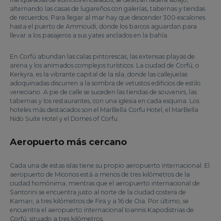
alternando las casas de lugareños con galerías, tabernas y tiendas
de recuerdos. Para llegar al mar hay que descender 300 escalones
hasta el puerto de Ammoudi, donde los barcos aguardan para
llevar a los pasajeros a sus yates anclados en la bahía.
En Corfú abundan las calas pintorescas, las extensas playas de
arena y los animados complejos turísticos. La ciudad de Corfú, o
Kerkyra, es la vibrante capital de la isla, donde las callejuelas
adoquinadas discurren a la sombra de vetustos edificios de estilo
veneciano. A pie de calle se suceden las tiendas de souvenirs, las
tabernas y los restaurantes, con una iglesia en cada esquina. Los
hoteles más destacados son el MarBella Corfu Hotel, el MarBella
Nido Suite Hotel y el Domes of Corfu.
Aeropuerto más cercano
Cada una de estas islas tiene su propio aeropuerto internacional. El
aeropuerto de Miconos está a menos de tres kilómetros de la
ciudad homónima, mientras que el aeropuerto internacional de
Santorini se encuentra justo al norte de la ciudad costera de
Kamari, a tres kilómetros de Fira y a 16 de Oia. Por último, se
encuentra el aeropuerto internacional Ioannis Kapodistrias de
Corfú, situado a tres kilómetros.