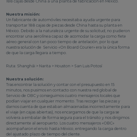
188 cajas desde China a una planta de fabricación en México.
Nuestra misión:
Un fabricante de automóviles necesitaba ayuda urgente para
transportar 188 cajas de piezas desde China hasta su planta en
México. Debido a la naturaleza urgente de su solicitud, no pudieron
encontrar una aerolínea capaz de acomodar la carga como flete
aéreo general con tan poco tiempo de antelación, por lo que
nuestra solución de Servicio «On Board Courier» era la única forma
de que la carga llegara a tiempo.
Ruta: Shanghái > Narita > Houston > San Luis Potosí
Nuestra solución:
Tras encontrar la solución y contar con el presupuesto en 15
minutos, nos pusimos en contacto con nuestra red global de
Servicio de OBC y conseguimos cuatro mensajeros locales que
podían viajar en cualquier momento. Tras recoger las piezas y
darnos cuenta de que estaban almacenadas incorrectamente para
el viaje (en cajas abiertas), nos encargamos de que la carga se
volviera a embalar de forma segura para el tránsito y nos dirigimos
directamente al aeropuerto. Los cuatro mensajeros «OBC»
acompañaron el envío hasta México, entregando la carga dentro
del ajustado plazo de tiempo del cliente.